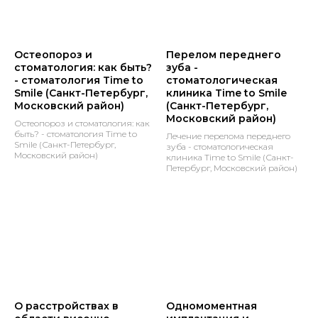
Остеопороз и
Перелом переднего
стоматология: как быть?
зуба -
- стоматология Time to
стоматологическая
Smile (Санкт-Петербург,
клиника Time to Smile
Московский район)
(Санкт-Петербург,
Московский район)
Остеопороз и стоматология: как
быть? - стоматология Time to
Лечение перелома переднего
Smile (Санкт-Петербург,
зуба - стоматологическая
Московский район)
клиника Time to Smile (Санкт-
Петербург, Московский район)
О расстройствах в
Одномоментная