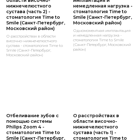
области височно-
имплантация и
нижнечелюстного
немедленная нагрузка -
сустава (часть 2) -
стоматология Time to
стоматология Time to
Smile (Санкт-Петербург,
Smile (Санкт-Петербург,
Московский район)
Московский район)
Одномоментная имплантация
и немедленная нагрузка -
О расстройствах в области
стоматология Time to Smile
височно-нижнечелюстного
(Санкт-Петербург, Московский
сустава - стоматология Time to
район)
Smile (Санкт-Петербург,
Московский район)
🤙🏼 +7 812 648-38-48
Отбеливание зубов с
О расстройствах в
🤙🏼 +7 911 926-59-29
помощью системы
области височно-
Philips Zoom 4 -
нижнечелюстного
Записаться
Контакты
стоматология Time to
сустава (часть 1) -
Smile (Санкт-Петербург,
стоматология Time to