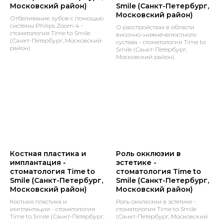
Московский район)
Smile (Санкт-Петербург,
Московский район)
Наша команда
Отбеливание зубов с помощью
системы Philips Zoom 4 -
О расстройствах в области
Услуги и цены
стоматология Time to Smile
височно-нижнечелюстного
Работы
(Санкт-Петербург, Московский
сустава - стоматология Time to
район)
Smile (Санкт-Петербург,
Галерея
Московский район)
Документы
Политика конфиденциальности
Лицензия
© 2018-2026
Стоматологическая клиника
Time To Smile
Костная пластика и
Роль окклюзии в
имплантация -
эстетике -
стоматология Time to
стоматология Time to
Smile (Санкт-Петербург,
Smile (Санкт-Петербург,
Московский район)
Московский район)
Костная пластика и
Роль окклюзии в эстетике -
имплантация - стоматология
стоматология Time to Smile
Time to Smile (Санкт-Петербург,
(Санкт-Петербург, Московский