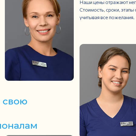
Наши цены отражают неп
Стоимость, сроки, этапы
учитывая все пожелания.
 свою
ионалам