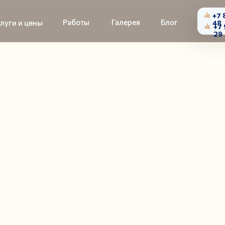
+7 
Работы
Галерея
Блог
луги и цены
48
+7 
29