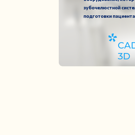
зубочелюстной систе
подготовки пациента
CA
3D