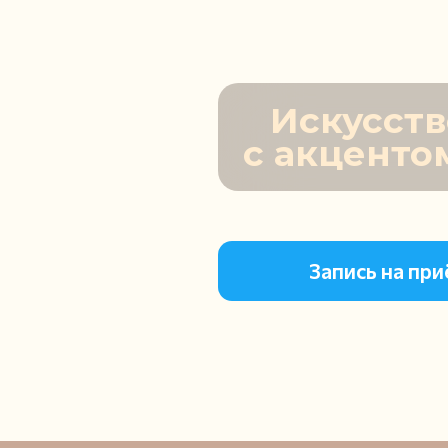
Искусств
с акценто
Запись на пр