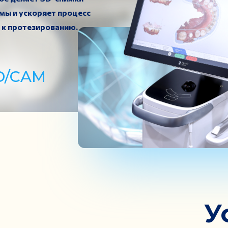
мы и ускоряет процесс
 к протезированию.
D/CAM
У