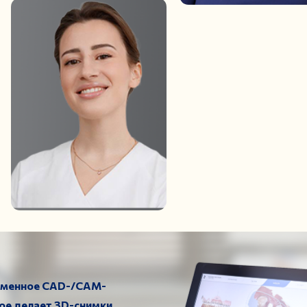
еменное CAD-/CAM-
ое делает 3D-снимки