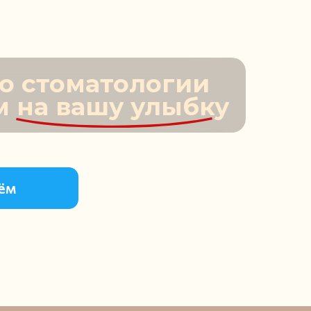
о стоматологии
м на вашу улыбку
иём