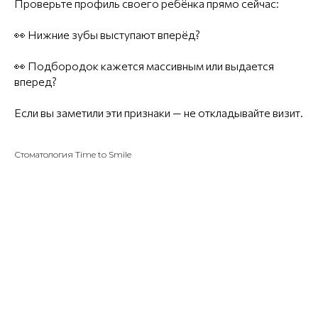
Проверьте профиль своего ребёнка прямо сейчас:
👀 Нижние зубы выступают вперёд?
👀 Подбородок кажется массивным или выдается
вперед?
Если вы заметили эти признаки — не откладывайте визит.
Стоматология Time to Smile
🤙🏼 +7 812 648-38-48